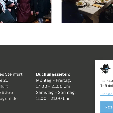
es Steinfurt
Buchungszeiten:
ÜBER U
e 21
Montag – Freitag:
Du hast
JOBS
Triff d
furt
17:00 – 21:00 Uhr
979266
Samstag – Sonntag:
Dienste
logout.de
11:00 – 21:00 Uhr
MEM
Räts