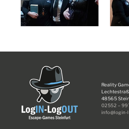
Reality Gam
Lechtestraß
48565 Stein
02552 – 9
info@login-