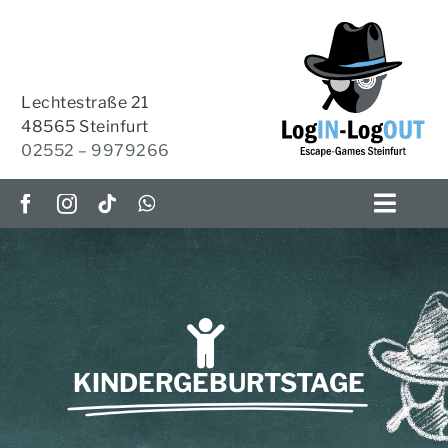
Zum
Inhalt
springen
Lechtestraße 21
48565 Steinfurt
02552 – 9979266
Toggl
Navig
ESCAPE-ROOMS
OUTDOOR-ESCAPE
HOME-ESCAPES
KINDERGEBURTSTAGE
KRIMI-TISCH