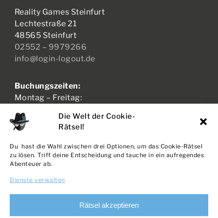
Reality Games Steinfurt
Lechtestraße 21
48565 Steinfurt
02552 – 9979266
info@login-logout.de
Buchungszeiten:
Montag – Freitag:
17:00 – 21:00 Uhr
Die Welt der Cookie-
Samstag – Sonntag:
Rätsel!
11:00 – 21:00 Uhr
Du hast die Wahl zwischen drei Optionen, um das Cookie-Rätsel
zu lösen. Triff deine Entscheidung und tauche in ein aufregendes
Abenteuer ab.
AGB + WIDERRUF
Dienste verwalten
DATENSCHUTZ
IMPRESSUM
Rätsel akzeptieren
COOKIE-RICHTLINIE