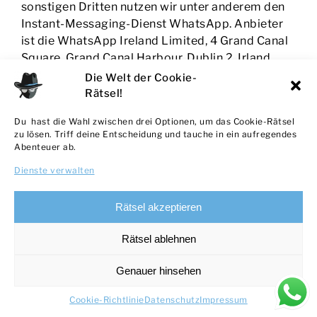
sonstigen Dritten nutzen wir unter anderem den
Instant-Messaging-Dienst WhatsApp. Anbieter
ist die WhatsApp Ireland Limited, 4 Grand Canal
Square, Grand Canal Harbour, Dublin 2, Irland.
Die Welt der Cookie-
Die Kommunikation erfolgt über eine Ende-zu-
Rätsel!
Ende-Verschlüsselung (Peer-to-Peer), die
Du hast die Wahl zwischen drei Optionen, um das Cookie-Rätsel
verhindert, dass WhatsApp oder sonstige Dritte
zu lösen. Triff deine Entscheidung und tauche in ein aufregendes
Zugriff auf die Kommunikationsinhalte erlangen
Abenteuer ab.
können. WhatsApp erhält jedoch Zugriff auf
Dienste verwalten
Metadaten, die im Zuge des
Kommunikationsvorgangs entstehen (z. B.
Rätsel akzeptieren
Absender, Empfänger und Zeitpunkt). Wir weisen
ferner darauf hin, dass WhatsApp nach eigener
Rätsel ablehnen
Aussage, personenbezogene Daten seiner Nutzer
mit seiner in den USA ansässigen Konzernmutter
Genauer hinsehen
Meta teilt. Weitere Details zur Datenverarbeitung
finden Sie in der Datenschutzrichtlinie von
Cookie-Richtlinie
Datenschutz
Impressum
WhatsApp unter: