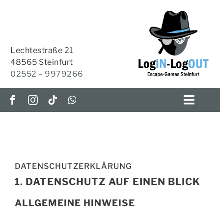
Zum
Inhalt
springen
Lechtestraße 21
48565 Steinfurt
02552 – 9979266
Toggl
Navig
ESCAPE-ROOMS
OUTDOOR-ESCAPE
DATENSCHUTZ­ERKLÄRUNG
1. DATENSCHUTZ AUF EINEN BLICK
HOME-ESCAPES
ALLGEMEINE HINWEISE
KRIMI-TISCH