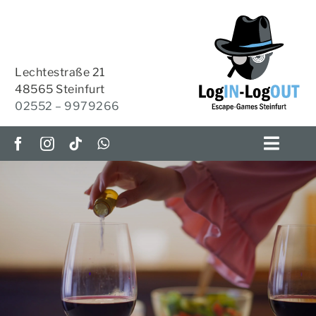
Zum
Inhalt
springen
Lechtestraße 21
48565 Steinfurt
02552 – 9979266
Toggl
Navig
ESCAPE-ROOMS
OUTDOOR-ESCAPE
HOME-ESCAPES
KRIMI-TISCH