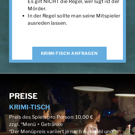
Es gilt NICHT die Regel, wer lügt ist der
Mörder.
In der Regel sollte man seine Mitspieler
ausreden lassen.
KRIMI-TISCH ANFRAGEN
PREISE
KRIMI-TISCH
Preis des Spiels pro Person: 10,00 €
zzgl. *Menü + Getränke
*Der Menüpreis variiert je nach Auswahl und