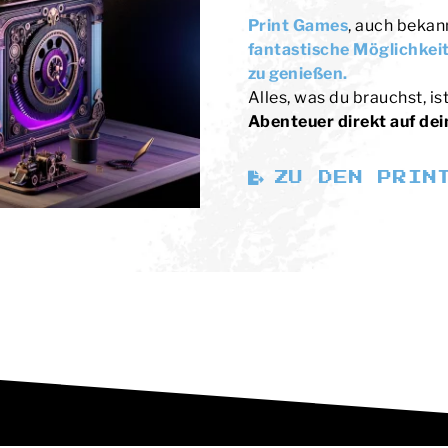
Print Games
, auch bekan
fantastische Möglichkei
zu genießen.
Alles, was du brauchst, is
Abenteuer direkt auf dei
ZU DEN PRIN