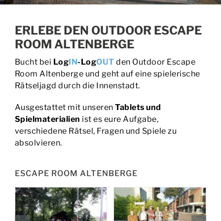
BUCHEN | PREISE
ERLEBE DEN OUTDOOR ESCAPE
ROOM ALTENBERGE
EVENTS
Bucht bei
Log
IN
-Log
OUT
den Outdoor Escape
KONTAKT
Room Altenberge und geht auf eine spielerische
Rätseljagd durch die Innenstadt.
Ausgestattet mit unseren
Tablets und
Spielmaterialien
ist es eure Aufgabe,
verschiedene Rätsel, Fragen und Spiele zu
absolvieren.
ESCAPE ROOM ALTENBERGE