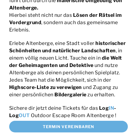
führt dich durch die
malerische Umgebung von
Altenberge.
Hierbei steht nicht nur das
Lösen der Rätsel im
Vordergrund
, sondern auch das gemeinsame
Erlebnis.
Erlebe Altenberge, eine Stadt voller
historischer
Schönheiten und natürlicher Landschaften
, in
einem völlig neuen Licht. Tauche ein in
die Welt
der Geheimagenten und Detektive
und nutze
Altenberge als deinen persönlichen Spielplatz.
Jedes Team hat die Möglichkeit, sich in der
Highscore-Liste zu verewigen
und Zugang zu
einer persönlichen
Bildergalerie
zu erhalten.
Sichere dir jetzt deine Tickets für das
Log
IN
-
Log
OUT
Outdoor Escape Room Altenberge !
TERMIN VEREINBAREN