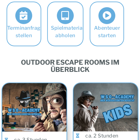
Terminanfrage
Spielmaterial
Abenteuer
stellen
abholen
starten
OUTDOOR ESCAPE ROOMS IM
ÜBERBLICK
ca. 2 Stunden
ca. 3 Stunden