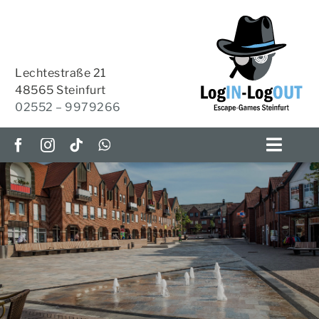
Zum
Inhalt
springen
Lechtestraße 21
48565 Steinfurt
02552 – 9979266
Toggl
Navig
ESCAPE-ROOMS
OUTDOOR-ESCAPE
Escape Room Altenberge
HOME-ESCAPES
KRIMI-TISCH