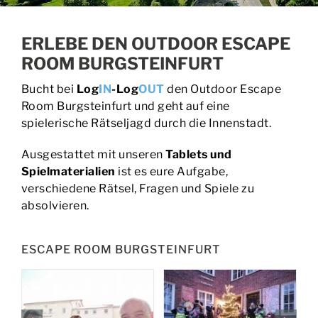
BUCHEN | PREISE
ERLEBE DEN OUTDOOR ESCAPE
ROOM BURGSTEINFURT
EVENTS
Bucht bei
Log
IN
-Log
OUT
den Outdoor Escape
KONTAKT
Room Burgsteinfurt und geht auf eine
spielerische Rätseljagd durch die Innenstadt.
Ausgestattet mit unseren
Tablets und
Spielmaterialien
ist es eure Aufgabe,
verschiedene Rätsel, Fragen und Spiele zu
absolvieren.
ESCAPE ROOM BURGSTEINFURT