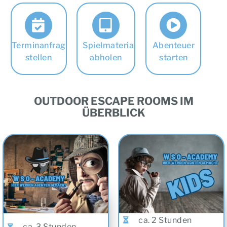
Terminanfrage
Spielmaterial
Abenteuer
stellen
abholen
starten
OUTDOOR ESCAPE ROOMS IM
ÜBERBLICK
ca. 2 Stunden
ca. 3 Stunden
ab 8 Jahre (in
ab 14 Jahre