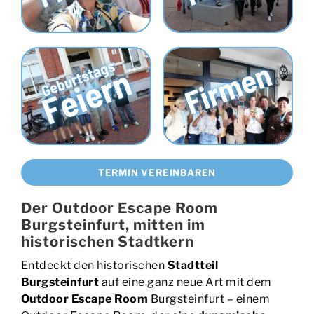
TERMIN VEREINBAREN
Der Outdoor Escape Room
Burgsteinfurt, mitten im
historischen Stadtkern
Entdeckt den historischen
Stadtteil
Burgsteinfurt
auf eine ganz neue Art mit dem
Outdoor Escape Room
Burgsteinfurt – einem
Outdoor Escape Room, der eine
dynamische
Schnitzeljagd
bietet und weit über die Grenzen