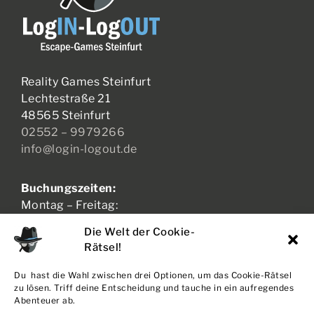
Reality Games Steinfurt
Lechtestraße 21
48565 Steinfurt
02552 – 9979266
info@login-logout.de
Buchungszeiten:
Montag – Freitag:
17:00 – 21:00 Uhr
Samstag – Sonntag:
11:00 – 21:00 Uhr
Die Welt der Cookie-
Rätsel!
Du hast die Wahl zwischen drei Optionen, um das Cookie-Rätsel
AGB + WIDERRUF
zu lösen. Triff deine Entscheidung und tauche in ein aufregendes
DATENSCHUTZ
Abenteuer ab.