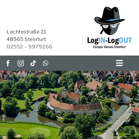
Zum
Inhalt
springen
Lechtestraße 21
48565 Steinfurt
02552 – 9979266
Toggl
Navig
ESCAPE-ROOMS
OUTDOOR-ESCAPE
Escape Room Burgsteinfurt
HOME-ESCAPES
KRIMI-TISCH