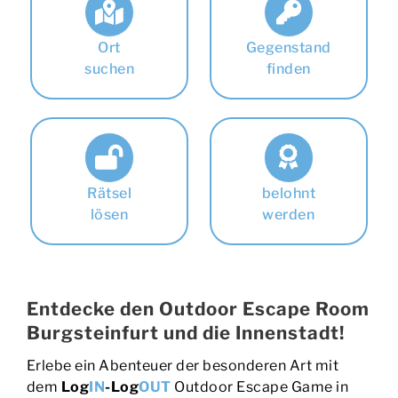
Ort
Gegenstand
suchen
finden
Rätsel
belohnt
lösen
werden
Entdecke den Outdoor Escape Room
Burgsteinfurt und die Innenstadt!
Erlebe ein Abenteuer der besonderen Art mit
dem
Log
IN
-Log
OUT
Outdoor Escape Game in
Burgsteinfurt. Stelle dich einer Herausforderung,
die Geschick, Mut und Teamgeist erfordert,