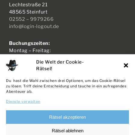
Lechtestraße 21
48565 Steinfurt
02552 – 9979266
info@login-logout.de
Buchungszeiten:
Montag – Freitag:
17:00 – 21:00 Uhr
Die Welt der Cookie-
Samstag – Sonntag:
Rätsel!
11:00 – 21:00 Uhr
Du hast die Wahl zwischen drei Optionen, um das Cookie-Rätsel
zu lösen. Triff deine Entscheidung und tauche in ein aufregendes
Abenteuer ab.
AGB + WIDERRUF
Dienste verwalten
DATENSCHUTZ
IMPRESSUM
Rätsel akzeptieren
COOKIE-RICHTLINIE
Rätsel ablehnen