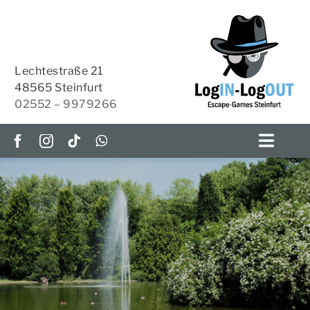
Zum
Inhalt
springen
Lechtestraße 21
48565 Steinfurt
02552 – 9979266
Toggl
Navig
ESCAPE-ROOMS
OUTDOOR-ESCAPE
Escape Room Epe
HOME-ESCAPES
KRIMI-TISCH