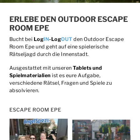
BUCHEN | PREISE
ERLEBE DEN OUTDOOR ESCAPE
ROOM EPE
EVENTS
Bucht bei
Log
IN
-Log
OUT
den Outdoor Escape
KONTAKT
Room Epe und geht auf eine spielerische
Rätseljagd durch die Innenstadt.
Ausgestattet mit unseren
Tablets und
Spielmaterialien
ist es eure Aufgabe,
verschiedene Rätsel, Fragen und Spiele zu
absolvieren.
ESCAPE ROOM EPE