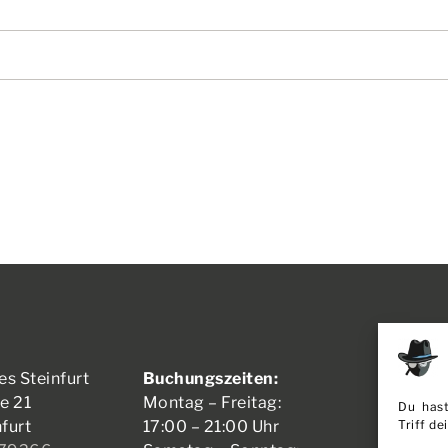
es Steinfurt
Buchungszeiten:
ÜBER U
e 21
Montag – Freitag:
Du hast
JOBS
Triff d
furt
17:00 – 21:00 Uhr