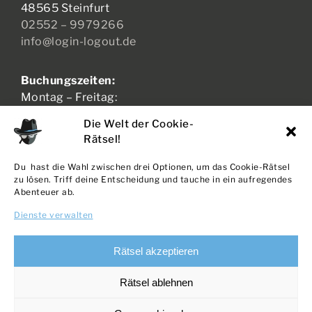
48565 Steinfurt
02552 – 9979266
info@login-logout.de
Buchungszeiten:
Montag – Freitag:
17:00 – 21:00 Uhr
Die Welt der Cookie-
Samstag – Sonntag:
Rätsel!
11:00 – 21:00 Uhr
Du hast die Wahl zwischen drei Optionen, um das Cookie-Rätsel
zu lösen. Triff deine Entscheidung und tauche in ein aufregendes
Abenteuer ab.
AGB + WIDERRUF
Dienste verwalten
DATENSCHUTZ
IMPRESSUM
Rätsel akzeptieren
COOKIE-RICHTLINIE
Rätsel ablehnen