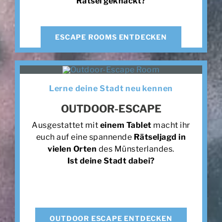
Rätsel geknackt?
ESCAPE ROOMS ENTDECKEN
Lerne deine Stadt neu kennen
OUTDOOR-ESCAPE
Ausgestattet mit
einem Tablet
macht ihr
euch auf eine spannende
Rätseljagd in
vielen Orten
des Münsterlandes.
Ist deine Stadt dabei?
OUTDOOR ESCAPE ENTDECKEN