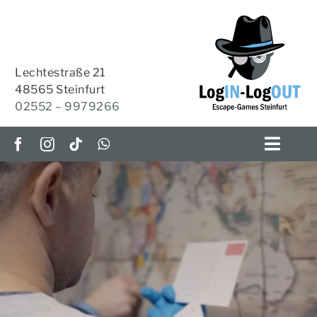
Zum
Inhalt
springen
Lechtestraße 21
48565 Steinfurt
02552 – 9979266
Toggl
Navig
ESCAPE-ROOMS
OUTDOOR-ESCAPE
HOME-ESCAPES
KRIMI-TISCH