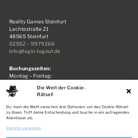
Reality Games Steinfurt
Lechtestraße 21
48565 Steinfurt
02552 – 9979266
info@login-logout.de
Buchungszeiten:
Montag – Freitag:
17:00 – 21:00 Uhr
Die Welt der Cookie-
Samstag – Sonntag:
Rätsel!
11:00 – 21:00 Uhr
Du hast die Wahl zwischen drei Optionen, um das Cookie-Rätsel
zu lösen. Triff deine Entscheidung und tauche in ein aufregendes
Abenteuer ab.
AGB + WIDERRUF
Dienste verwalten
DATENSCHUTZ