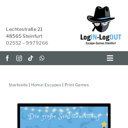
Zum
Inhalt
springen
Lechtestraße 21
48565 Steinfurt
02552 – 9979266
Toggl
Navig
ESCAPE-ROOMS
Startseite
|
Home-Escapes
|
Print Games
OUTDOOR-ESCAPE
HOME-ESCAPES
KRIMI-TISCH