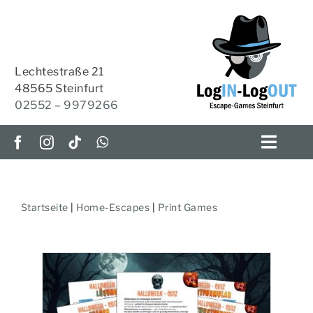
Zum
Inhalt
springen
Lechtestraße 21
48565 Steinfurt
02552 – 9979266
Toggl
Navig
ESCAPE-ROOMS
Startseite
|
Home-Escapes
|
Print Games
OUTDOOR-ESCAPE
HOME-ESCAPES
KRIMI-TISCH