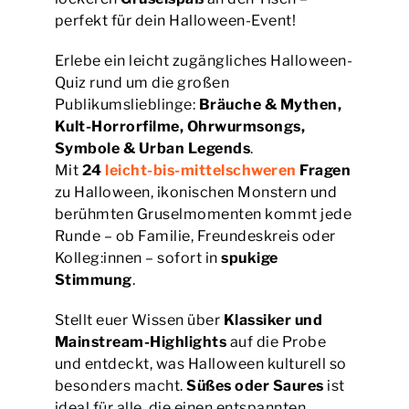
perfekt für dein Halloween-Event!
Erlebe ein leicht zugängliches Halloween-
Quiz rund um die großen
Publikumslieblinge:
Bräuche & Mythen,
Kult-Horrorfilme, Ohrwurmsongs,
Symbole & Urban Legends
.
Mit
24
leicht-bis-mittelschweren
Fragen
zu Halloween, ikonischen Monstern und
berühmten Gruselmomenten kommt jede
Runde – ob Familie, Freundeskreis oder
Kolleg:innen – sofort in
spukige
Stimmung
.
Stellt euer Wissen über
Klassiker und
Mainstream-Highlights
auf die Probe
und entdeckt, was Halloween kulturell so
besonders macht.
Süßes oder Saures
ist
ideal für alle, die einen entspannten