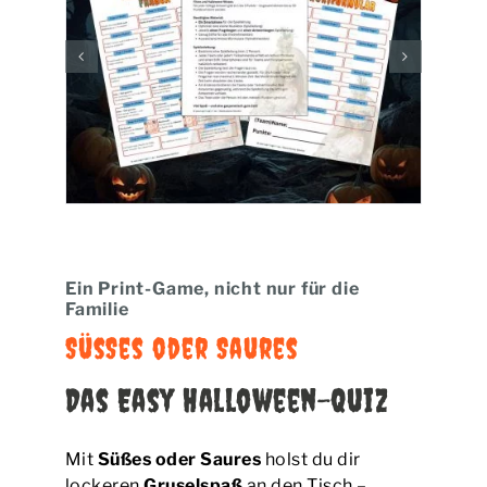
BUCHEN | PREISE
EVENTS
KONTAKT
Ein Print-Game, nicht nur für die
Familie
Süßes oder Saures
Das Easy Halloween-Quiz
Mit
Süßes oder Saures
holst du dir
lockeren
Gruselspaß
an den Tisch –